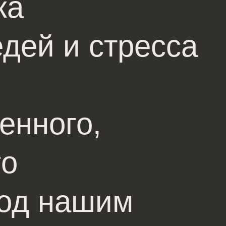
жа
едей и стресса
енного,
го
под нашим