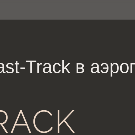
ast-Track в аэро
RACK