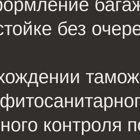
формление бага
стойке без очер
хождении тамож
 фитосанитарно
ного контроля 