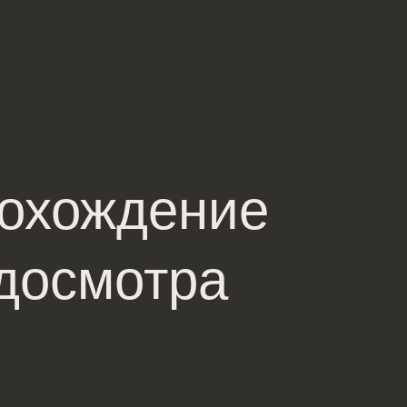
рохождение
 досмотра