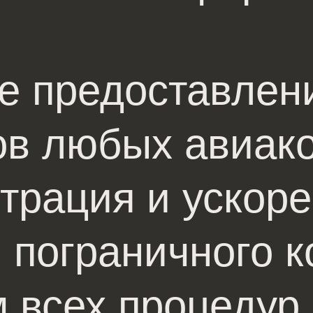
е предоставлен
ов любых авиак
трация и ускор
 пограничного к
 всех процедур 