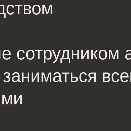
дством
е сотрудником а
 заниматься вс
ями