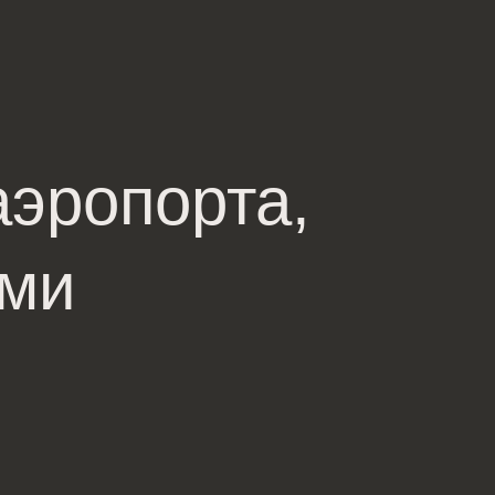
эропорта,
еми