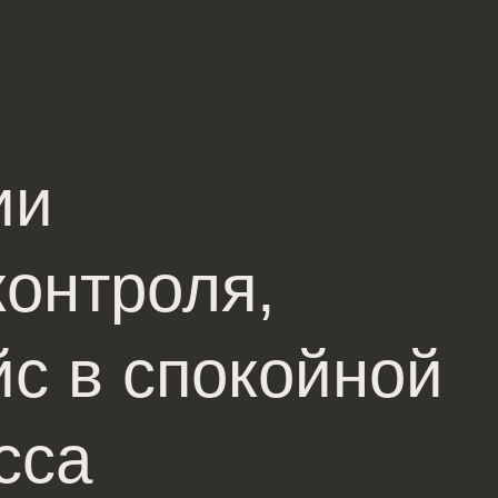
ии
контроля,
йс в спокойной
сса