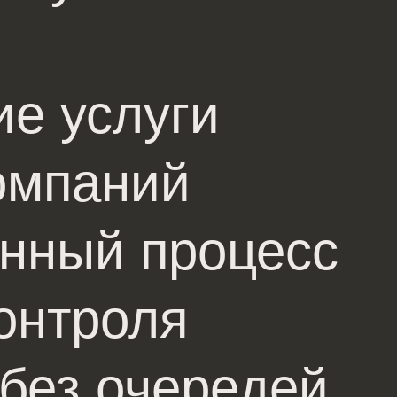
ие услуги
омпаний
енный процесс
онтроля
без очередей