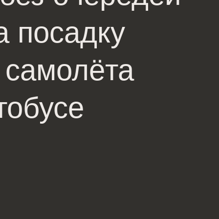
а посадку
 самолёта
тобусе